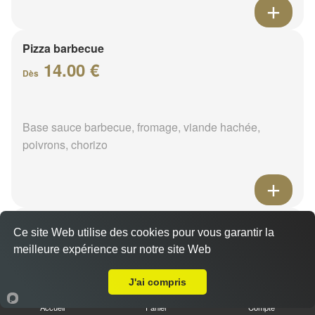
Pizza barbecue
14.00 €
Dès
Base sauce barbecue, fromage, viande hachée,
poivrons, chorizo
Pizza cannibale
Ce site Web utilise des cookies pour vous garantir la
14.00 €
meilleure expérience sur notre site Web
Dès
Livraison sur Pressigny-les-Pins
J'ai compris
Base sauce barbecue, fromage, viande hachée,
Accueil
Panier
Compte