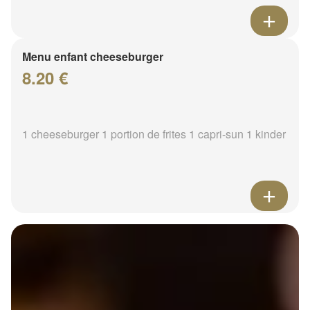
Menu enfant cheeseburger
8.20 €
1 cheeseburger 1 portion de frites 1 capri-sun 1 kinder