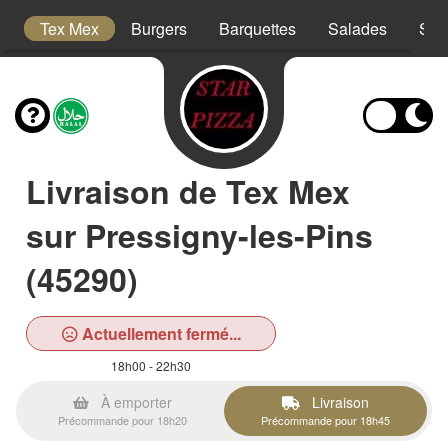
s
Tex Mex
Burgers
Barquettes
Salades
San
Livraison de Tex Mex
sur Pressigny-les-Pins
(45290)
Actuellement fermé...
18h00 - 22h30
À emporter
Livraison
Précommande pour 18h20
Précommande pour 18h45