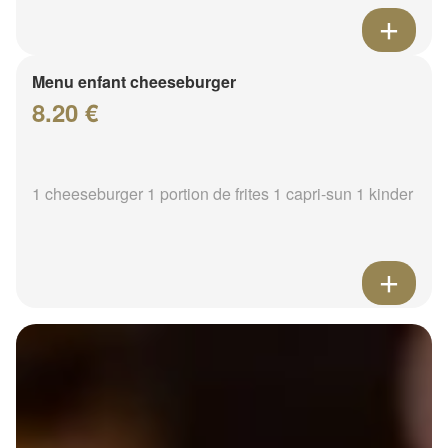
Menu enfant cheeseburger
8.20 €
1 cheeseburger 1 portion de frites 1 capri-sun 1 kinder