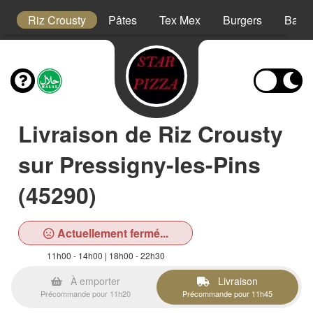
is
Riz Crousty
Pâtes
Tex Mex
Burgers
Barqu
Livraison de Riz Crousty
sur Pressigny-les-Pins
(45290)
Actuellement fermé...
11h00 - 14h00 | 18h00 - 22h30
À emporter
Livraison
Précommande pour 11h20
Précommande pour 11h45