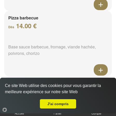
Pizza barbecue
14.00 €
Dès
Base sauce barbecue, fromage, viande hachée,
poivrons, chorizo
Pizza cannibale
Ce site Web utilise des cookies pour vous garantir la
14.00 €
meilleure expérience sur notre site Web
Dès
Livraison sur Pressigny-les-Pins
J'ai compris
Base sauce barbecue, fromage, viande hachée,
Accueil
Panier
Compte