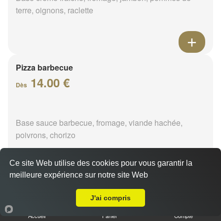
terre, oignons, raclette
Pizza barbecue
14.00 €
Dès
Base sauce barbecue, fromage, viande hachée,
poivrons, chorizo
Ce site Web utilise des cookies pour vous garantir la
meilleure expérience sur notre site Web
A Emporter sur Pressigny-les-Pins
Pizza cannibale
J'ai compris
14.00 €
Dès
Accueil
Panier
Compte