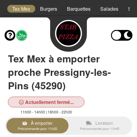
s
Tex Mex
Burgers
Barquettes
Salades
San
Tex Mex à emporter
proche Pressigny-les-
Pins (45290)
Actuellement fermé...
11h00 - 14h00 | 18h00 - 22h30
À emporter
Livraison
Précommande pour 11h20
Précommande pour 11h45