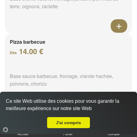
terre, oignons, raclette
Pizza barbecue
14.00 €
Dès
Base sauce barbecue, fromage, viande hachée,
poivrons, chorizo
Ce site Web utilise des cookies pour vous garantir la
meilleure expérience sur notre site Web
A Emporter sur Ferrières-en-Gâtinais
Pizza cannibale
J'ai compris
14.00 €
Dès
Accueil
Panier
Compte