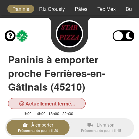
s
Paninis
Riz Crousty
Pâtes
Tex Mex
Burge
Paninis à emporter
proche Ferrières-en-
Gâtinais (45210)
Actuellement fermé...
11h00 - 14h00 | 18h00 - 22h30
À emporter
Livraison
Précommande pour 11h20
Précommande pour 11h45