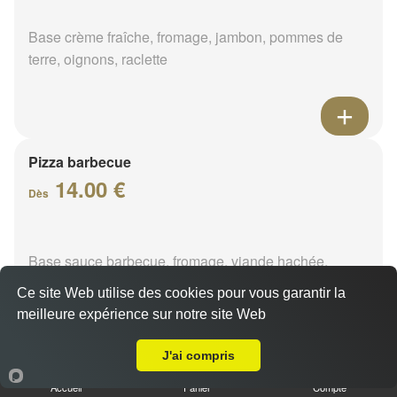
Base crème fraîche, fromage, jambon, pommes de
terre, oignons, raclette
Pizza barbecue
14.00 €
Dès
Base sauce barbecue, fromage, viande hachée,
poivrons, chorizo
Ce site Web utilise des cookies pour vous garantir la
meilleure expérience sur notre site Web
A Emporter sur Ferrières-en-Gâtinais
J'ai compris
Pizza cannibale
Accueil
Panier
Compte