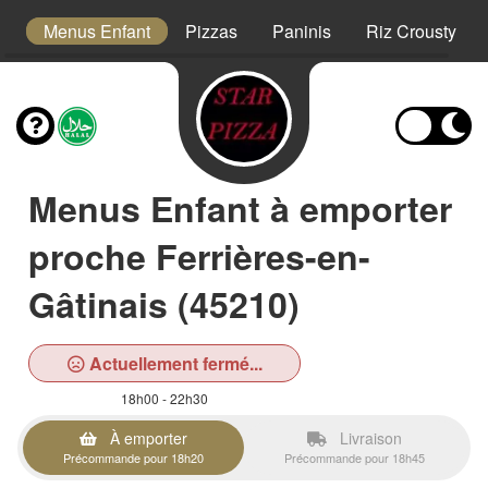
s
Menus Enfant
Pizzas
Paninis
Riz Crousty
Menus Enfant à emporter
proche Ferrières-en-
Gâtinais (45210)
Actuellement fermé...
18h00 - 22h30
À emporter
Livraison
Précommande pour 18h20
Précommande pour 18h45