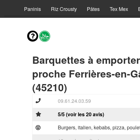
Pizzas
Paninis
Riz Crousty
Pâtes
Tex Mex
Barquettes à emporter
proche Ferrières-en-G
(45210)
09.61.24.03.59
5/5 (voir les 20 avis)
Burgers, italien, kebabs, pizza, poule