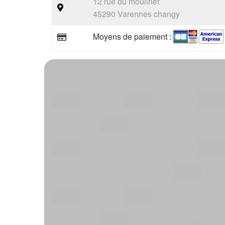
12 rue du moulinet
45290 Varennes changy
Moyens de paiement :