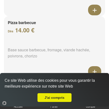
Pizza barbecue
14.00 €
Dès
Base sauce barbecue, fromage, viande hachée,
poivrons, chorizo
Ce site Web utilise des cookies pour vous garantir la
Pizza cannibale
meilleure expérience sur notre site Web
14.00 €
A Emporter sur Bougligny
Dès
J'ai compris
Accueil
Panier
Compte