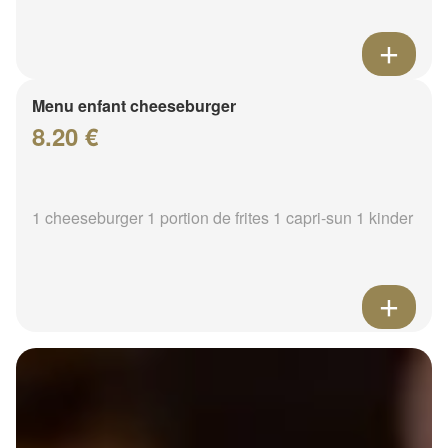
Menu enfant cheeseburger
8.20 €
1 cheeseburger 1 portion de frites 1 capri-sun 1 kinder