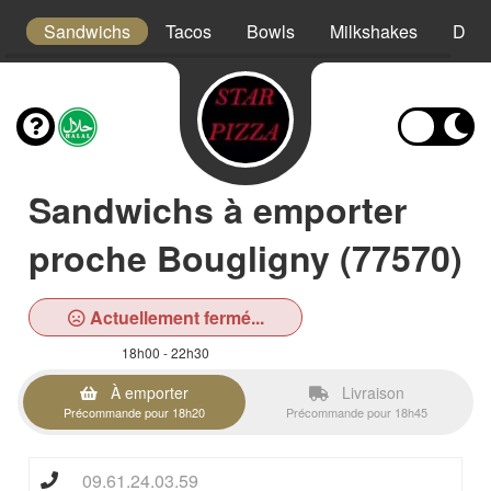
s
Sandwichs
Tacos
Bowls
Milkshakes
Dess
Sandwichs à emporter
proche Bougligny (77570)
Actuellement fermé...
18h00 - 22h30
À emporter
Livraison
Précommande pour 18h20
Précommande pour 18h45
09.61.24.03.59