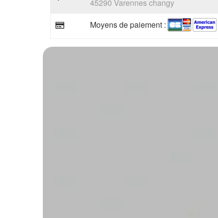
45290 Varennes changy
Moyens de paiement :