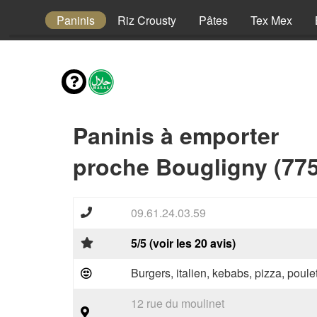
Pizzas
Paninis
Riz Crousty
Pâtes
Tex Mex
Paninis à emporter
proche Bougligny (77
09.61.24.03.59
5/5 (voir les 20 avis)
Burgers, italien, kebabs, pizza, poule
12 rue du moulinet