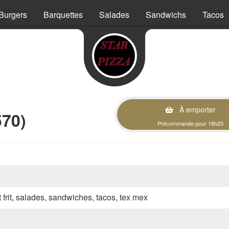
Burgers
Barquettes
Salades
Sandwichs
Tacos
À emporter
570)
Précommande pour 18h20
t frit, salades, sandwiches, tacos, tex mex