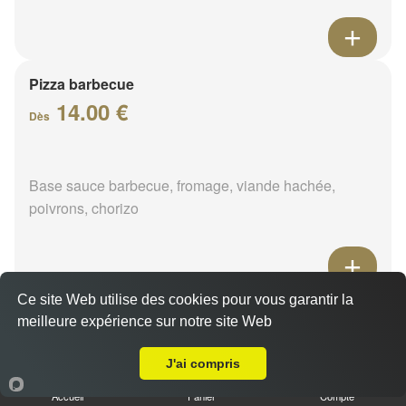
Pizza barbecue
14.00 €
Dès
Base sauce barbecue, fromage, viande hachée,
poivrons, chorizo
Ce site Web utilise des cookies pour vous garantir la
Pizza cannibale
meilleure expérience sur notre site Web
14.00 €
A Emporter sur Bougligny
Dès
J'ai compris
Accueil
Panier
Compte