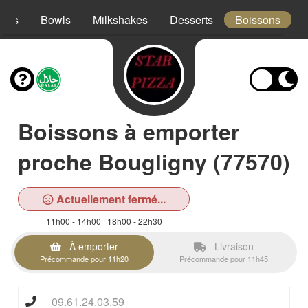
acos
Bowls
Milkshakes
Desserts
Boissons
Boissons à emporter
proche Bougligny (77570)
Actuellement fermé...
11h00 - 14h00 | 18h00 - 22h30
À emporter
Livraison
Précommande pour 11h20
Précommande pour 11h45
09.61.24.03.59