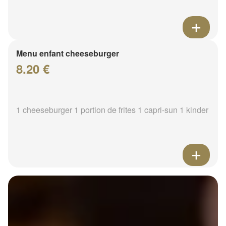
Menu enfant cheeseburger
8.20 €
1 cheeseburger 1 portion de frites 1 capri-sun 1 kinder