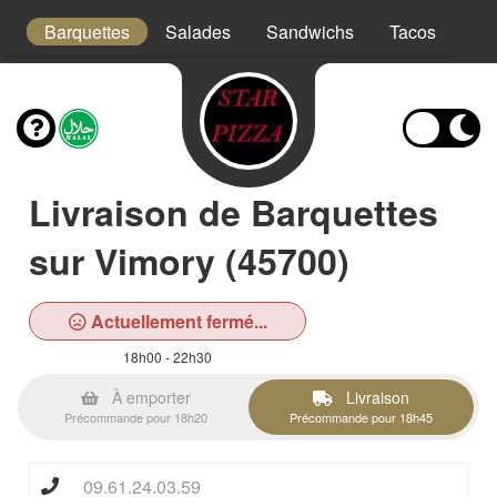
s
Barquettes
Salades
Sandwichs
Tacos
Bo
Livraison de Barquettes
sur Vimory (45700)
Actuellement fermé...
18h00 - 22h30
À emporter
Livraison
Précommande pour 18h20
Précommande pour 18h45
09.61.24.03.59