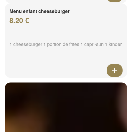
Menu enfant cheeseburger
8.20 €
1 cheeseburger 1 portion de frites 1 capri-sun 1 kinder