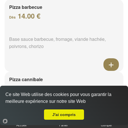
Pizza barbecue
14.00 €
Dès
Base sauce barbecue, fromage, viande hachée,
poivrons, chorizo
Pizza cannibale
14.00 €
Dès
Ce site Web utilise des cookies pour vous garantir la
meilleure expérience sur notre site Web
Livraison sur Vimory
Base sauce barbecue, fromage, viande hachée,
J'ai compris
merguez, poulet
Accueil
Panier
Compte