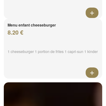
Menu enfant cheeseburger
8.20 €
1 cheeseburger 1 portion de frites 1 capri-sun 1 kinder