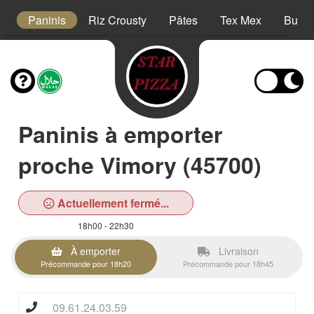
s
Paninis
Riz Crousty
Pâtes
Tex Mex
Burge
Paninis à emporter
proche Vimory (45700)
Actuellement fermé...
18h00 - 22h30
À emporter
Livraison
Précommande pour 18h20
Précommande pour 18h45
09.61.24.03.59