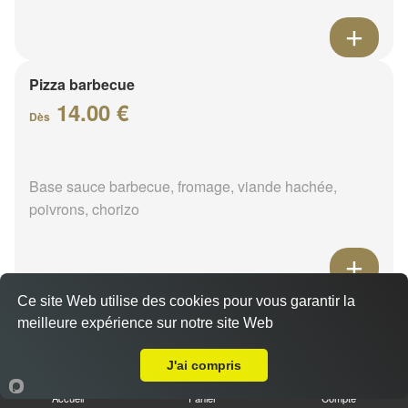
Pizza barbecue
14.00 €
Dès
Base sauce barbecue, fromage, viande hachée,
poivrons, chorizo
Ce site Web utilise des cookies pour vous garantir la
Pizza cannibale
meilleure expérience sur notre site Web
14.00 €
A Emporter sur Vimory
Dès
J'ai compris
Accueil
Panier
Compte