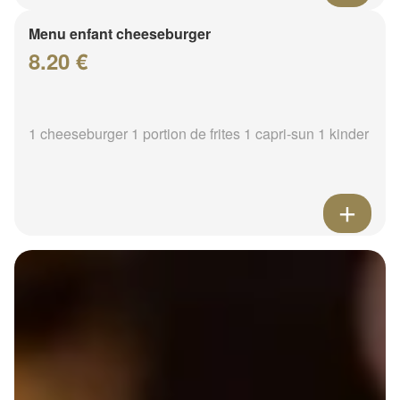
Menu enfant cheeseburger
8.20 €
1 cheeseburger 1 portion de frites 1 capri-sun 1 kinder