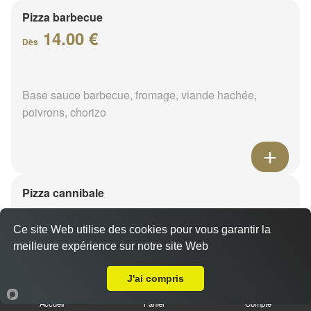
Pizza barbecue
14.00 €
Dès
Base sauce barbecue, fromage, viande hachée,
poivrons, chorizo
Pizza cannibale
14.00 €
Dès
Ce site Web utilise des cookies pour vous garantir la
meilleure expérience sur notre site Web
Livraison sur Solterre
Base sauce barbecue, fromage, viande hachée,
J'ai compris
merguez, poulet
Accueil
Panier
Compte