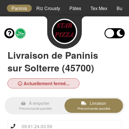
s
Paninis
Riz Crousty
Pâtes
Tex Mex
Burge
Livraison de Paninis
sur Solterre (45700)
Actuellement fermé...
À emporter
Livraison
Précommande possible
Précommande possible
09.61.24.03.59