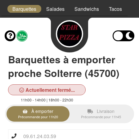
s
Barquettes
Salades
Sandwichs
Tacos
Bo
Barquettes à emporter
proche Solterre (45700)
Actuellement fermé...
11h00 - 14h00 | 18h00 - 22h30
À emporter
Livraison
Précommande pour 11h20
Précommande pour 11h45
09.61.24.03.59