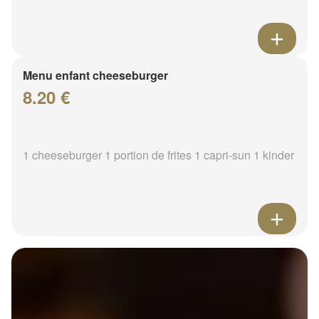
Menu enfant cheeseburger
8.20 €
1 cheeseburger 1 portion de frites 1 capri-sun 1 kinder