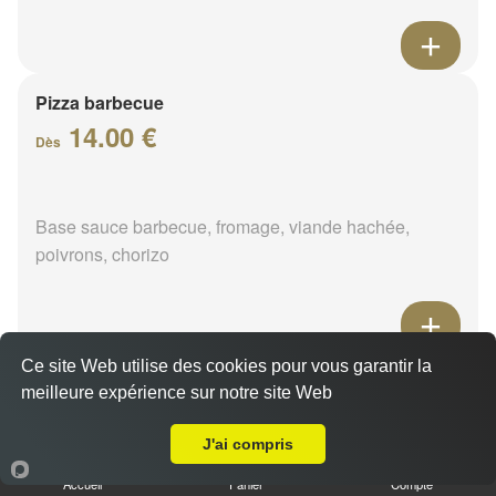
Pizza barbecue
14.00 €
Dès
Base sauce barbecue, fromage, viande hachée,
poivrons, chorizo
Ce site Web utilise des cookies pour vous garantir la
Pizza cannibale
meilleure expérience sur notre site Web
14.00 €
A Emporter sur Solterre
Dès
J'ai compris
Accueil
Panier
Compte