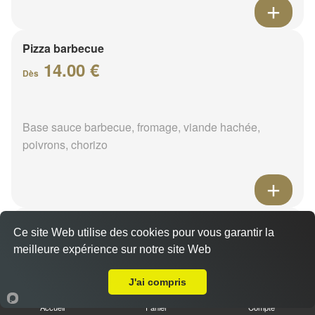
Pizza barbecue
14.00 €
Dès
Base sauce barbecue, fromage, viande hachée,
poivrons, chorizo
Pizza cannibale
Ce site Web utilise des cookies pour vous garantir la
14.00 €
meilleure expérience sur notre site Web
Dès
Livraison sur Ouzouer des Champs
J'ai compris
Base sauce barbecue, fromage, viande hachée,
Accueil
Panier
Compte