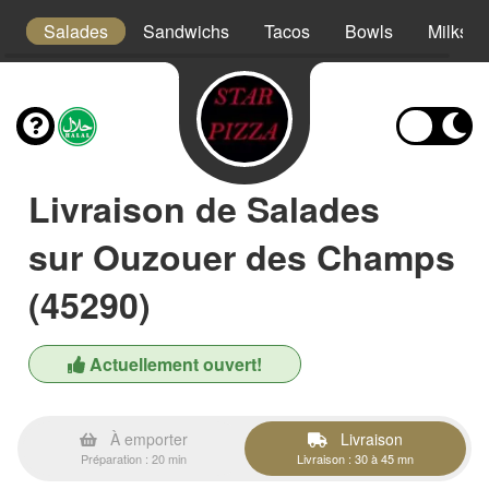
es
Salades
Sandwichs
Tacos
Bowls
Milksha
Livraison de Salades
sur Ouzouer des Champs
(45290)
Actuellement ouvert!
À emporter
Livraison
Préparation : 20 min
Livraison : 30 à 45 mn