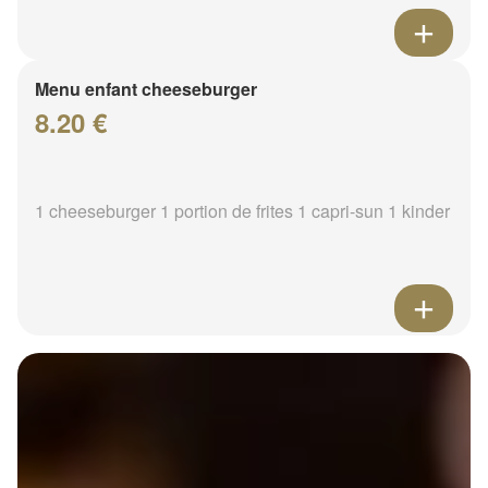
Menu enfant cheeseburger
8.20 €
1 cheeseburger 1 portion de frites 1 capri-sun 1 kinder