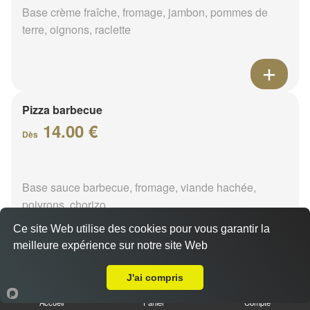
Base crème fraîche, fromage, jambon, pommes de
terre, oignons, raclette
Pizza barbecue
14.00 €
Dès
Base sauce barbecue, fromage, viande hachée,
poivrons, chorizo
Ce site Web utilise des cookies pour vous garantir la
meilleure expérience sur notre site Web
Livraison sur Ouzouer des Champs
J'ai compris
Pizza cannibale
14.00 €
Accueil
Panier
Compte
Dès