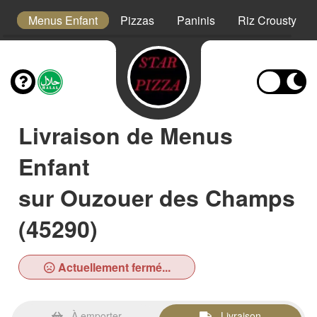
s
Menus Enfant
Pizzas
Paninis
Riz Crousty
Livraison de Menus
Enfant
sur Ouzouer des Champs
(45290)
Actuellement fermé...
À emporter
Livraison