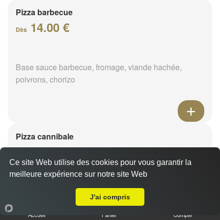
Pizza barbecue
14.00 €
Dès
Base sauce barbecue, fromage, viande hachée,
poivrons, chorizo
Pizza cannibale
14.00 €
Dès
Ce site Web utilise des cookies pour vous garantir la
meilleure expérience sur notre site Web
Livraison sur Montereau
Base sauce barbecue, fromage, viande hachée,
J'ai compris
merguez, poulet
Accueil
Panier
Compte