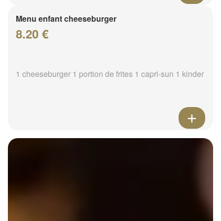
Menu enfant cheeseburger
8.20 €
1 cheeseburger 1 portion de frites 1 capri-sun 1 kinder