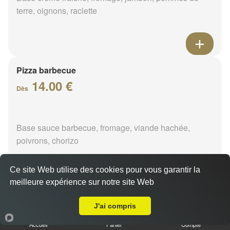
terre, oignons, raclette
Pizza barbecue
14.00 €
Dès
Base sauce barbecue, fromage, viande hachée,
poivrons, chorizo
Ce site Web utilise des cookies pour vous garantir la
meilleure expérience sur notre site Web
A Emporter sur Montereau
Pizza cannibale
J'ai compris
14.00 €
Dès
Accueil
Panier
Compte