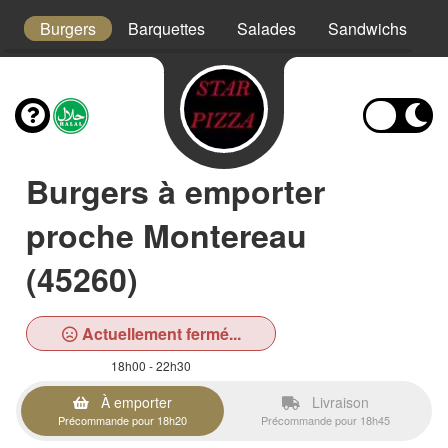
x
Burgers
Barquettes
Salades
Sandwichs
T
Burgers à emporter
proche Montereau
(45260)
Actuellement fermé...
18h00 - 22h30
À emporter
Livraison
Précommande pour 18h20
Précommande pour 18h45