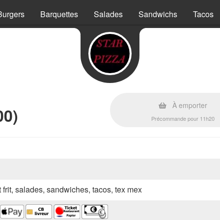
Burgers
Barquettes
Salades
Sandwichs
Tacos
À emporter
00)
Précommande pour 11h20
t frit, salades, sandwiches, tacos, tex mex