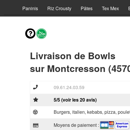
Pizzas
Paninis
Riz Crousty
Pâtes
Tex Mex
Livraison de Bowls
sur Montcresson (457
09.61.24.03.59
5/5 (voir les 20 avis)
Burgers, italien, kebabs, pizza, poule
Moyens de paiement :