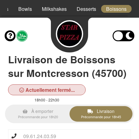
acos
Bowls
Milkshakes
Desserts
Boissons
Livraison de Boissons
sur Montcresson (45700)
Actuellement fermé...
18h00 - 22h30
À emporter
Livraison
Précommande pour 18h20
Précommande pour 18h45
09.61.24.03.59