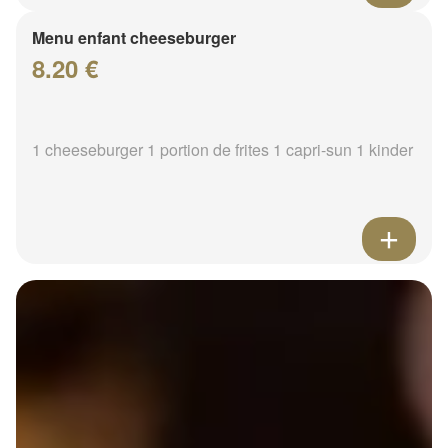
Menu enfant cheeseburger
8.20 €
1 cheeseburger 1 portion de frites 1 capri-sun 1 kinder