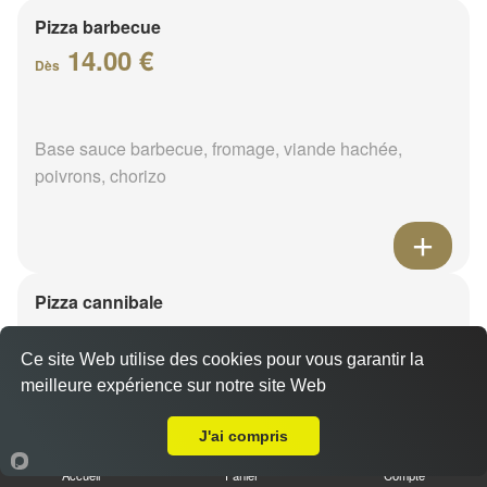
Pizza barbecue
14.00 €
Dès
Base sauce barbecue, fromage, viande hachée,
poivrons, chorizo
Pizza cannibale
14.00 €
Dès
Ce site Web utilise des cookies pour vous garantir la
meilleure expérience sur notre site Web
Livraison sur Montcresson
Base sauce barbecue, fromage, viande hachée,
J'ai compris
merguez, poulet
Accueil
Panier
Compte