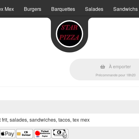
ex Mex
Burgers
Barquettes
Salades
Sandwichs
À emporter
)
Précommande pour 18h20
t frit, salades, sandwiches, tacos, tex mex