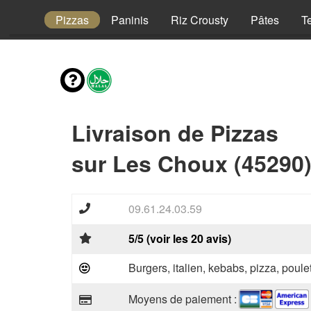
Enfant
Pizzas
Paninis
Riz Crousty
Pâtes
T
Livraison de Pizzas
sur Les Choux (45290
09.61.24.03.59
5/5 (voir les 20 avis)
Burgers, italien, kebabs, pizza, poule
Moyens de paiement :