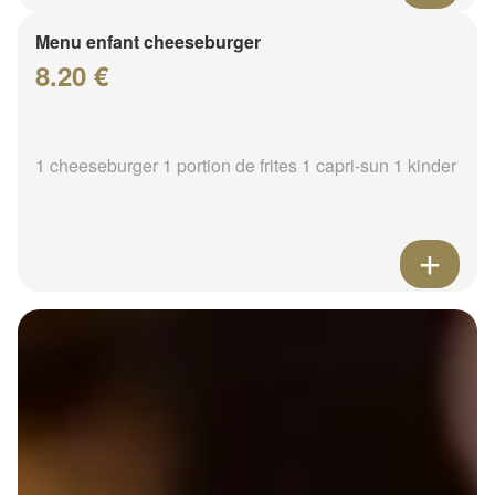
Menu enfant cheeseburger
8.20 €
1 cheeseburger 1 portion de frites 1 capri-sun 1 kinder