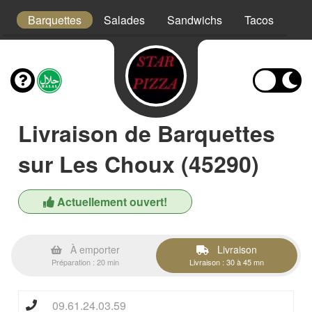
s
Barquettes
Salades
Sandwichs
Tacos
Bo
Livraison de Barquettes
sur Les Choux (45290)
Actuellement ouvert!
À emporter
Livraison
Préparation : 20 min
Livraison : 30 à 45 mn
09.61.24.03.59