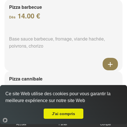
Pizza barbecue
14.00 €
Dès
Base sauce barbecue, fromage, viande hachée,
poivrons, chorizo
Pizza cannibale
14.00 €
Dès
Ce site Web utilise des cookies pour vous garantir la
meilleure expérience sur notre site Web
Livraison sur Les Choux
Base sauce barbecue, fromage, viande hachée,
J'ai compris
merguez, poulet
Accueil
Panier
Compte