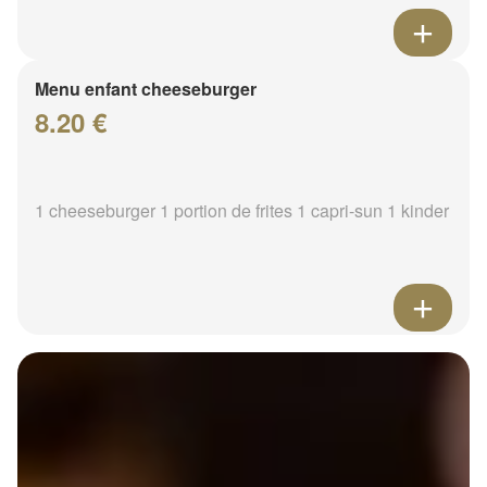
Menu enfant cheeseburger
8.20 €
1 cheeseburger 1 portion de frites 1 capri-sun 1 kinder