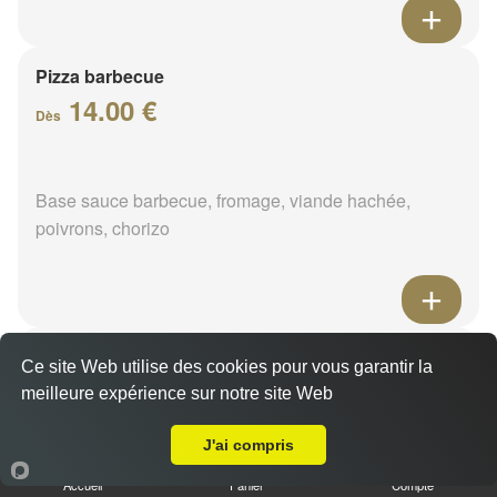
Pizza barbecue
14.00 €
Dès
Base sauce barbecue, fromage, viande hachée,
poivrons, chorizo
Pizza cannibale
Ce site Web utilise des cookies pour vous garantir la
14.00 €
meilleure expérience sur notre site Web
Dès
Livraison sur Le Moulinet-sur-Solin
J'ai compris
Base sauce barbecue, fromage, viande hachée,
Accueil
Panier
Compte