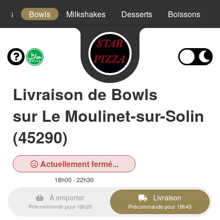
acos
Bowls
Milkshakes
Desserts
Boissons
Livraison de Bowls
sur Le Moulinet-sur-Solin
(45290)
Actuellement fermé...
18h00 - 22h30
À emporter
Livraison
Précommande pour 18h20
Précommande pour 18h45