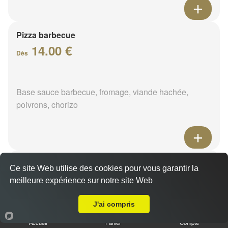
Pizza barbecue
14.00 €
Dès
Base sauce barbecue, fromage, viande hachée,
poivrons, chorizo
Pizza cannibale
Ce site Web utilise des cookies pour vous garantir la
14.00 €
meilleure expérience sur notre site Web
Dès
Livraison sur Le Moulinet-sur-Solin
J'ai compris
Base sauce barbecue, fromage, viande hachée,
Accueil
Panier
Compte