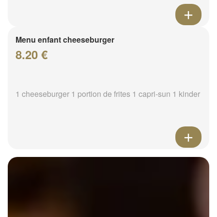
Menu enfant cheeseburger
8.20 €
1 cheeseburger 1 portion de frites 1 capri-sun 1 kinder