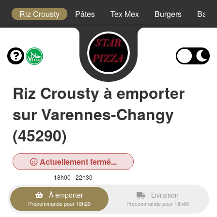
is
Riz Crousty
Pâtes
Tex Mex
Burgers
Barqu
Riz Crousty à emporter
sur Varennes-Changy
(45290)
Actuellement fermé...
18h00 - 22h30
À emporter
Livraison
Précommande pour 18h20
Précommande pour 18h45