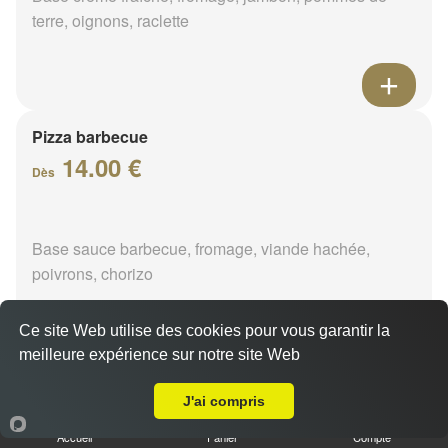
terre, oignons, raclette
Pizza barbecue
14.00 €
Dès
Base sauce barbecue, fromage, viande hachée,
poivrons, chorizo
Ce site Web utilise des cookies pour vous garantir la
meilleure expérience sur notre site Web
A Emporter sur Varennes-Changy
Pizza cannibale
J'ai compris
14.00 €
Dès
Accueil
Panier
Compte