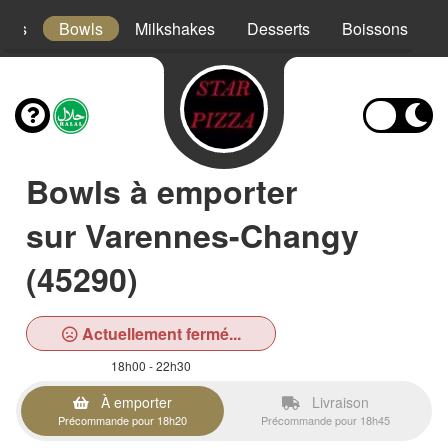
acos
Bowls
Milkshakes
Desserts
Boissons
Bowls à emporter
sur Varennes-Changy
(45290)
Actuellement fermé...
18h00 - 22h30
À emporter
Livraison
Précommande pour 18h20
Précommande pour 18h45