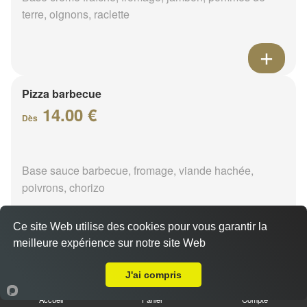
terre, oignons, raclette
Pizza barbecue
14.00 €
Dès
Base sauce barbecue, fromage, viande hachée,
poivrons, chorizo
Ce site Web utilise des cookies pour vous garantir la
meilleure expérience sur notre site Web
A Emporter sur Varennes-Changy
Pizza cannibale
J'ai compris
14.00 €
Dès
Accueil
Panier
Compte