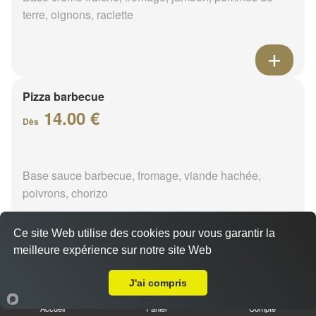
terre, oignons, raclette
Pizza barbecue
14.00 €
Dès
Base sauce barbecue, fromage, viande hachée,
poivrons, chorizo
Ce site Web utilise des cookies pour vous garantir la
meilleure expérience sur notre site Web
A Emporter sur Saint Denis en Val
Pizza cannibale
J'ai compris
14.00 €
Dès
Accueil
Panier
Compte