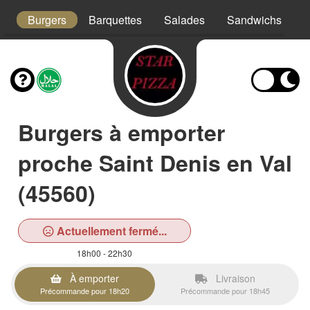
x
Burgers
Barquettes
Salades
Sandwichs
T
Burgers à emporter
proche Saint Denis en Val
(45560)
Actuellement fermé...
18h00 - 22h30
À emporter
Livraison
Précommande pour 18h20
Précommande pour 18h45