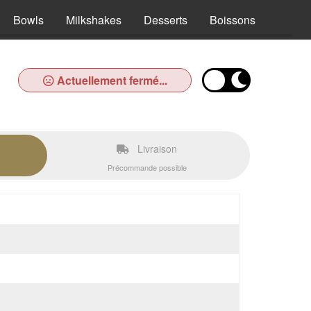
Bowls
Milkshakes
Desserts
Boissons
Actuellement fermé...
Livraison
Précommande possible