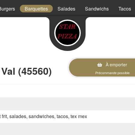
Burgers
Barquettes
Salades
Sandwichs
Tacos
À emporter
Val (45560)
Précommande possible
t frit, salades, sandwiches, tacos, tex mex