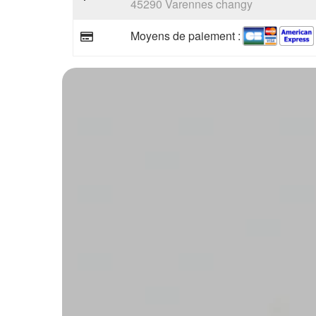
45290 Varennes changy
Moyens de paiement :