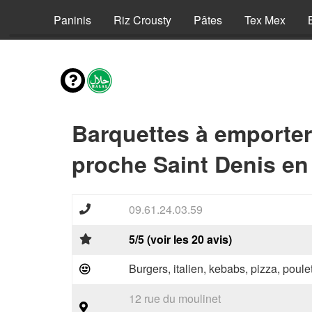
Pizzas
Paninis
Riz Crousty
Pâtes
Tex Mex
Barquettes à emporter
proche Saint Denis en 
09.61.24.03.59
5/5 (voir les 20 avis)
Burgers, italien, kebabs, pizza, poule
12 rue du moulinet