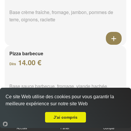
Base crème fraîche, fromage, jambon, pommes de
terre, oignons, raclette
Pizza barbecue
14.00 €
Dès
Base sauce barbecue, fromage, viande hachée,
poivrons, chorizo
Ce site Web utilise des cookies pour vous garantir la
meilleure expérience sur notre site Web
A Emporter sur Rosny les Sep Eglises
J'ai compris
Pizza cannibale
Accueil
Panier
Compte