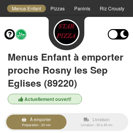
s
Menus Enfant
Pizzas
Paninis
Riz Crousty
Menus Enfant à emporter
proche Rosny les Sep
Eglises (89220)
Actuellement ouvert!
À emporter
Livraison
Préparation : 20 min
Livraison : 30 à 45 mn