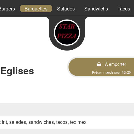
Burgers
Barquettes
Salades
Sandwichs
Tacos
À emporter
Eglises
Précommande pour 18h20
t frit, salades, sandwiches, tacos, tex mex