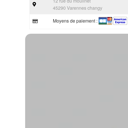
12 rue du moulinet
45290 Varennes changy
Moyens de paiement :