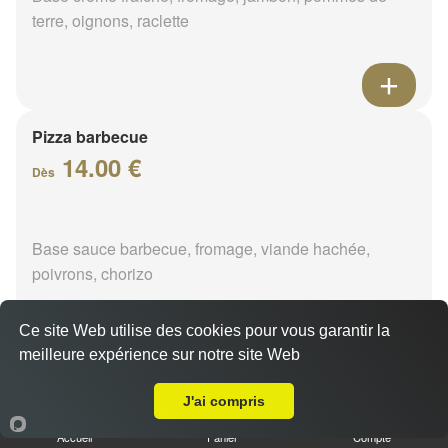
terre, oignons, raclette
Pizza barbecue
14.00 €
Dès
Base sauce barbecue, fromage, viande hachée,
poivrons, chorizo
Ce site Web utilise des cookies pour vous garantir la
meilleure expérience sur notre site Web
A Emporter sur Orléans Gare
Pizza cannibale
J'ai compris
14.00 €
Dès
Accueil
Panier
Compte