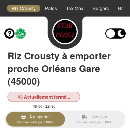
is
Riz Crousty
Pâtes
Tex Mex
Burgers
Barqu
Riz Crousty à emporter
proche Orléans Gare
(45000)
Actuellement fermé...
18h00 - 22h30
À emporter
Livraison
Précommande pour 18h20
Précommande pour 18h45