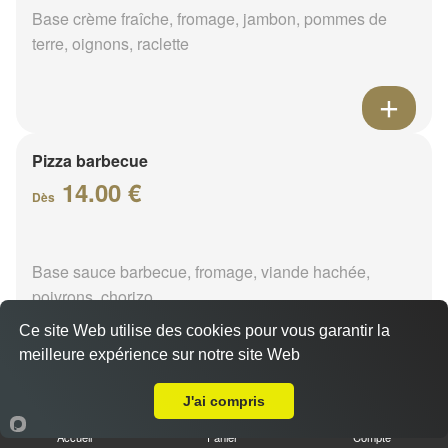
Base crème fraîche, fromage, jambon, pommes de
terre, oignons, raclette
Pizza barbecue
14.00 €
Dès
Base sauce barbecue, fromage, viande hachée,
poivrons, chorizo
Ce site Web utilise des cookies pour vous garantir la
meilleure expérience sur notre site Web
A Emporter sur Orléans Gare
J'ai compris
Pizza cannibale
14.00 €
Accueil
Panier
Compte