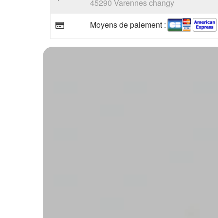
45290 Varennes changy
Moyens de paiement :