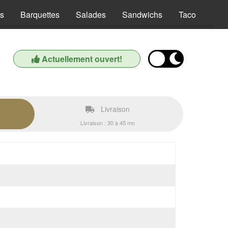
s
Barquettes
Salades
Sandwichs
Tacos
Bo
Actuellement ouvert!
Livraison
Livraison : 30 à 45 mn