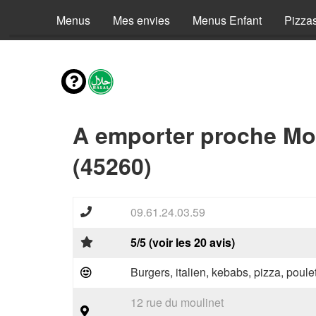
Menus
Mes envies
Menus Enfant
Pizza
A emporter proche Mo
(45260)
09.61.24.03.59
5/5 (voir les 20 avis)
Burgers, italien, kebabs, pizza, poule
12 rue du moulinet