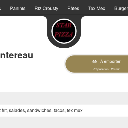
s
Paninis
Riz Crousty
Pâtes
Tex Mex
Burger
ntereau
À emporter
Préparation : 20 min
t frit, salades, sandwiches, tacos, tex mex