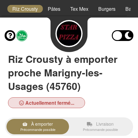
is
Riz Crousty
Pâtes
Tex Mex
Burgers
Barqu
Riz Crousty à emporter
proche Marigny-les-
Usages (45760)
Actuellement fermé...
À emporter
Livraison
Précommande possible
Précommande possible