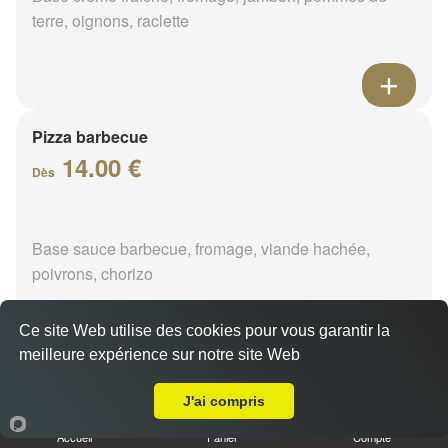
terre, oignons, raclette
Pizza barbecue
14.00 €
Dès
Base sauce barbecue, fromage, viande hachée,
poivrons, chorizo
Ce site Web utilise des cookies pour vous garantir la
meilleure expérience sur notre site Web
A Emporter sur Marigny-les-Usages
Pizza cannibale
J'ai compris
14.00 €
Dès
Accueil
Panier
Compte