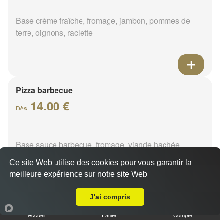
Base crème fraîche, fromage, jambon, pommes de
terre, oignons, raclette
Pizza barbecue
14.00 €
Dès
Base sauce barbecue, fromage, viande hachée,
poivrons, chorizo
Ce site Web utilise des cookies pour vous garantir la
meilleure expérience sur notre site Web
A Emporter sur Marigny-les-Usages
J'ai compris
Pizza cannibale
Accueil
Panier
Compte