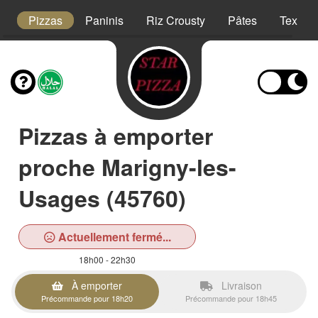
t
Pizzas
Paninis
Riz Crousty
Pâtes
Tex Me
Pizzas à emporter
proche Marigny-les-
Usages (45760)
Actuellement fermé...
18h00 - 22h30
À emporter
Livraison
Précommande pour 18h20
Précommande pour 18h45