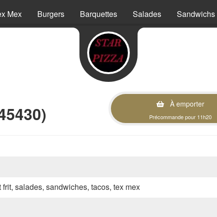
ex Mex
Burgers
Barquettes
Salades
Sandwichs
À emporter
45430)
Précommande pour 11h20
t frit, salades, sandwiches, tacos, tex mex