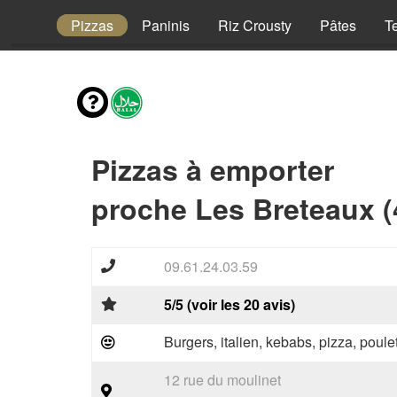
Enfant
Pizzas
Paninis
Riz Crousty
Pâtes
T
Pizzas à emporter
proche Les Breteaux (
09.61.24.03.59
5/5 (voir les 20 avis)
Burgers, italien, kebabs, pizza, poule
12 rue du moulinet