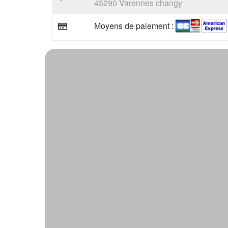
45290 Varennes changy
Moyens de paiement :