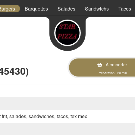
Burgers
Barquettes
Salades
Sandwichs
Tacos
À emporter
45430)
Préparation : 20 min
t frit, salades, sandwiches, tacos, tex mex