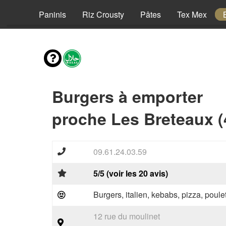
Pizzas
Paninis
Riz Crousty
Pâtes
Tex Mex
Burgers à emporter
proche Les Breteaux (
09.61.24.03.59
5/5 (voir les 20 avis)
Burgers, italien, kebabs, pizza, poule
12 rue du moulinet