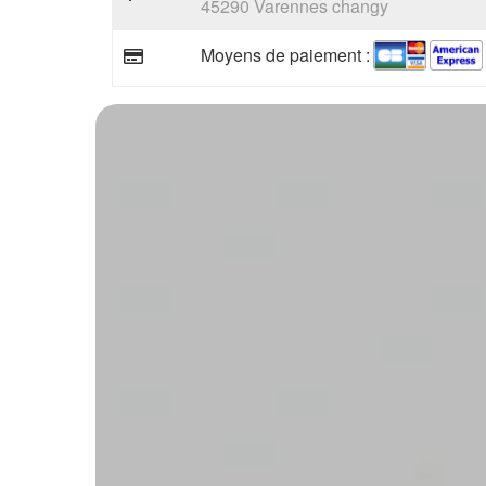
45290 Varennes changy
Moyens de paiement :