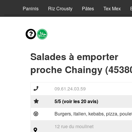
Pizzas
Paninis
Riz Crousty
Pâtes
Tex Mex
Salades à emporter
proche Chaingy (4538
09.61.24.03.59
5/5 (voir les 20 avis)
Burgers, italien, kebabs, pizza, poule
12 rue du moulinet