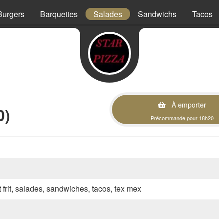
Burgers
Barquettes
Salades
Sandwichs
Tacos
À emporter
0)
Précommande pour 18h20
t frit, salades, sandwiches, tacos, tex mex