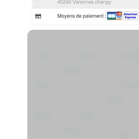
45290 Varennes changy
Moyens de paiement :