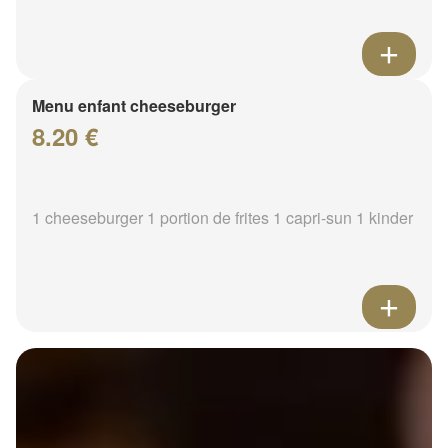
Menu enfant cheeseburger
8.20 €
1 cheeseburger 1 portion de frites 1 capri-sun 1 kinder