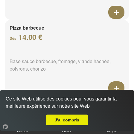
Pizza barbecue
14.00 €
Dès
Base sauce barbecue, fromage, viande hachée,
poivrons, chorizo
Ce site Web utilise des cookies pour vous garantir la
Pizza cannibale
meilleure expérience sur notre site Web
14.00 €
A Emporter sur Chaingy
Dès
J'ai compris
Accueil
Panier
Compte