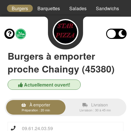
x
Burgers
Barquettes
Salades
Sandwichs
T
Burgers à emporter
proche Chaingy (45380)
Actuellement ouvert!
À emporter
Livraison
Préparation : 20 min
Livraison : 30 à 45 mn
09.61.24.03.59