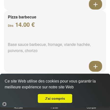
Pizza barbecue
14.00 €
Dès
Base sauce barbecue, fromage, viande hachée,
poivrons, chorizo
Pizza cannibale
Ce site Web utilise des cookies pour vous garantir la
14.00 €
meilleure expérience sur notre site Web
Dès
Livraison sur Ouzouer sur Loire
J'ai compris
Base sauce barbecue, fromage, viande hachée,
Accueil
Panier
Compte