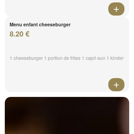
Menu enfant cheeseburger
8.20 €
1 cheeseburger 1 portion de frites 1 capri-sun 1 kinder