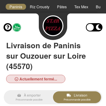
s
Paninis
Riz Crousty
Pâtes
Tex Mex
Burge
Livraison de Paninis
sur Ouzouer sur Loire
(45570)
Actuellement fermé...
À emporter
Livraison
Précommande possible
Précommande possible