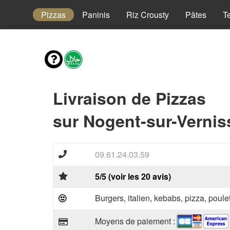
Enfant
Pizzas
Paninis
Riz Crousty
Pâtes
T
Livraison de Pizzas
sur Nogent-sur-Vernis
09.61.24.03.59
5/5 (voir les 20 avis)
Burgers, italien, kebabs, pizza, poule
Moyens de paiement :