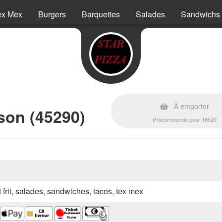
ex Mex
Burgers
Barquettes
Salades
Sandwichs
À emporter
son (45290)
Précommande pour 18h20
t frit, salades, sandwiches, tacos, tex mex