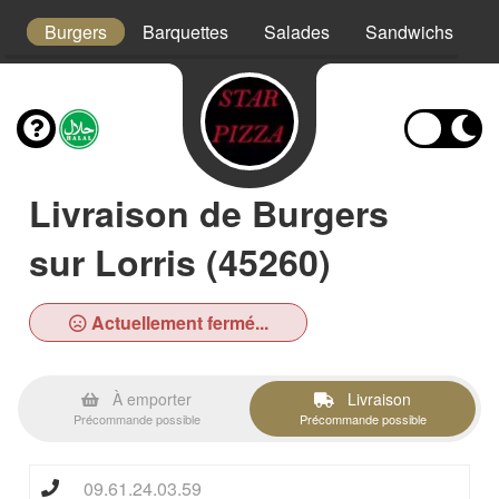
x
Burgers
Barquettes
Salades
Sandwichs
T
Livraison de Burgers
sur Lorris (45260)
Actuellement fermé...
À emporter
Livraison
Précommande possible
Précommande possible
09.61.24.03.59