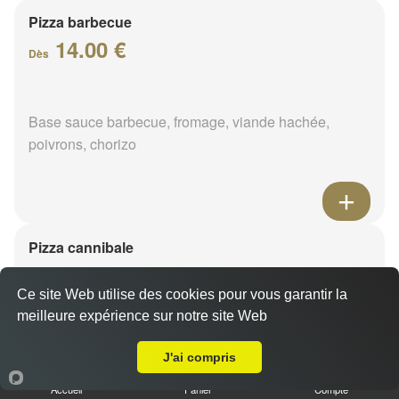
Pizza barbecue
14.00 €
Dès
Base sauce barbecue, fromage, viande hachée,
poivrons, chorizo
Pizza cannibale
14.00 €
Dès
Ce site Web utilise des cookies pour vous garantir la
meilleure expérience sur notre site Web
Livraison sur Lorris
Base sauce barbecue, fromage, viande hachée,
J'ai compris
merguez, poulet
Accueil
Panier
Compte