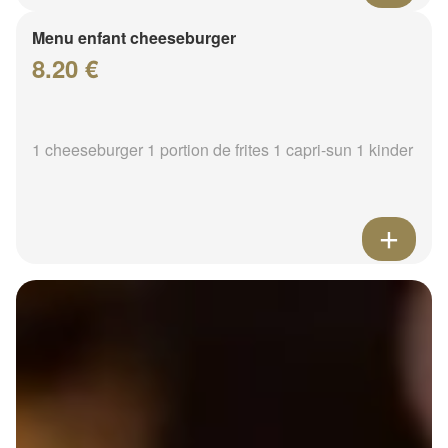
Menu enfant cheeseburger
8.20 €
1 cheeseburger 1 portion de frites 1 capri-sun 1 kinder