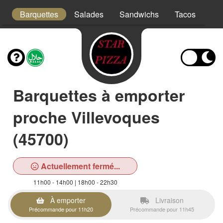
s
Barquettes
Salades
Sandwichs
Tacos
Bo
Barquettes à emporter
proche Villevoques
(45700)
Actuellement fermé...
11h00 - 14h00 | 18h00 - 22h30
À emporter
Livraison
Précommande pour 11h20
Précommande pour 11h45