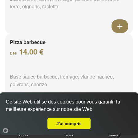
terre, oignons, raclette
Pizza barbecue
14.00 €
Dès
Base sauce barbecue, fromage, viande hachée,
poivrons, chorizo
Ce site Web utilise des cookies pour vous garantir la
meilleure expérience sur notre site Web
A Emporter sur Villevoques
Pizza cannibale
J'ai compris
14.00 €
Dès
Accueil
Panier
Compte