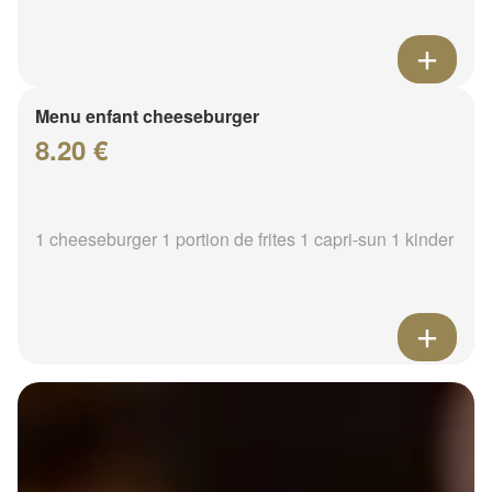
Menu enfant cheeseburger
8.20 €
1 cheeseburger 1 portion de frites 1 capri-sun 1 kinder