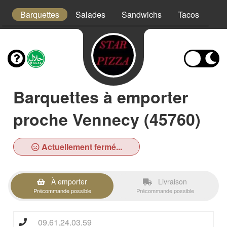
s
Barquettes
Salades
Sandwichs
Tacos
Bo
Barquettes à emporter
proche Vennecy (45760)
Actuellement fermé...
À emporter
Livraison
Précommande possible
Précommande possible
09.61.24.03.59