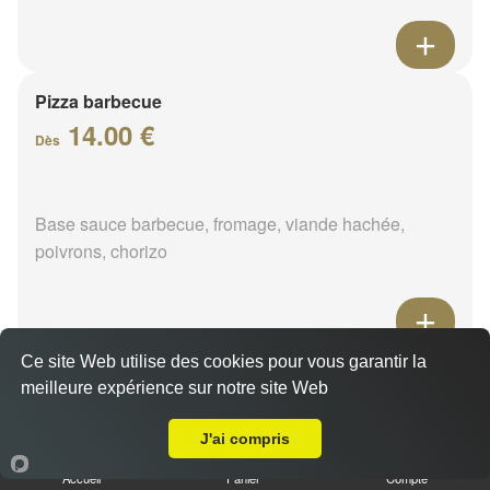
Pizza barbecue
14.00 €
Dès
Base sauce barbecue, fromage, viande hachée,
poivrons, chorizo
Ce site Web utilise des cookies pour vous garantir la
Pizza cannibale
meilleure expérience sur notre site Web
14.00 €
A Emporter sur Vennecy
Dès
J'ai compris
Accueil
Panier
Compte