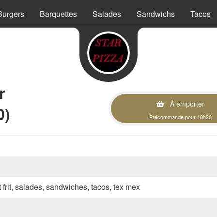
Burgers
Barquettes
Salades
Sandwichs
Tacos
r
À emporter
0)
Précommande pour 18h20
t frit, salades, sandwiches, tacos, tex mex