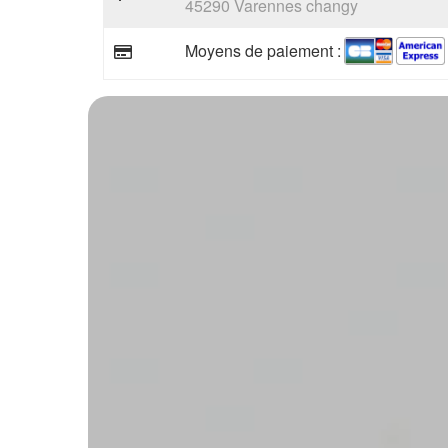
45290 Varennes changy
Moyens de paiement :