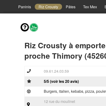
Pizzas
Paninis
Riz Crousty
Pâtes
Tex Mex
Riz Crousty à emporte
proche Thimory (4526
09.61.24.03.59
5/5 (voir les 20 avis)
Burgers, italien, kebabs, pizza, poule
12 rue du moulinet