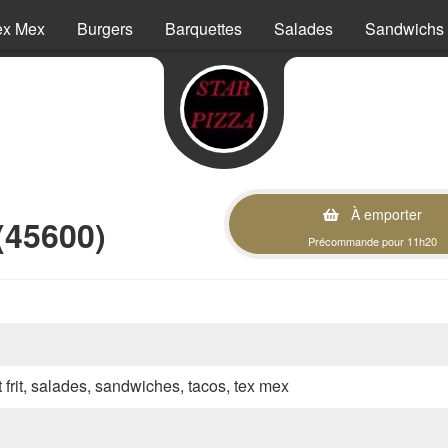
ex Mex
Burgers
Barquettes
Salades
Sandwichs
À emporter
 (45600)
Précommande pour 11h20
t frit, salades, sandwiches, tacos, tex mex