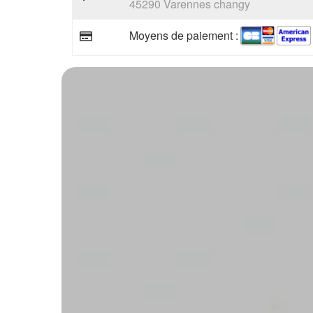
45290 Varennes changy
Moyens de paiement :