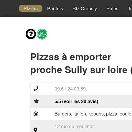
Enfant
Pizzas
Paninis
Riz Crousty
Pâtes
T
Pizzas à emporter
proche Sully sur loire
09.61.24.03.59
5/5 (voir les 20 avis)
Burgers, italien, kebabs, pizza, poule
12 rue du moulinet