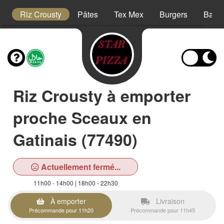
is
Riz Crousty
Pâtes
Tex Mex
Burgers
Barqu
Riz Crousty à emporter
proche Sceaux en
Gatinais (77490)
Actuellement fermé...
11h00 - 14h00 | 18h00 - 22h30
À emporter
Livraison
Précommande pour 11h20
Précommande pour 11h45