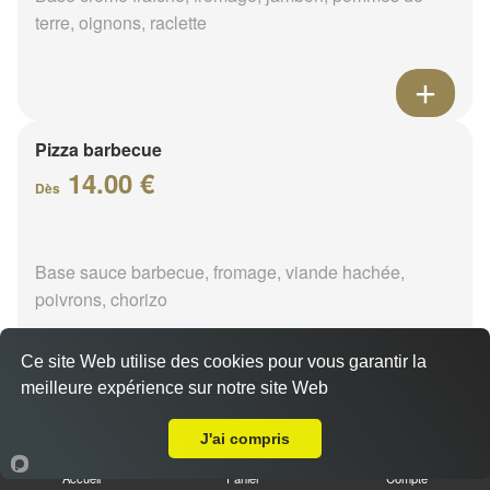
terre, oignons, raclette
Pizza barbecue
14.00 €
Dès
Base sauce barbecue, fromage, viande hachée,
poivrons, chorizo
Ce site Web utilise des cookies pour vous garantir la
meilleure expérience sur notre site Web
A Emporter sur Sceaux en Gatinais
Pizza cannibale
J'ai compris
14.00 €
Dès
Accueil
Panier
Compte