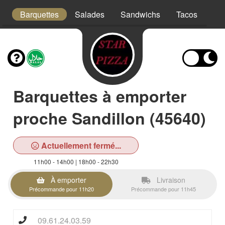
s
Barquettes
Salades
Sandwichs
Tacos
Bo
Barquettes à emporter
proche Sandillon (45640)
Actuellement fermé...
11h00 - 14h00 | 18h00 - 22h30
À emporter
Livraison
Précommande pour 11h20
Précommande pour 11h45
09.61.24.03.59