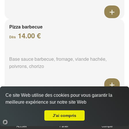
Pizza barbecue
14.00 €
Dès
Base sauce barbecue, fromage, viande hachée,
poivrons, chorizo
Ce site Web utilise des cookies pour vous garantir la
Pizza cannibale
meilleure expérience sur notre site Web
14.00 €
A Emporter sur Sandillon
Dès
J'ai compris
Accueil
Panier
Compte