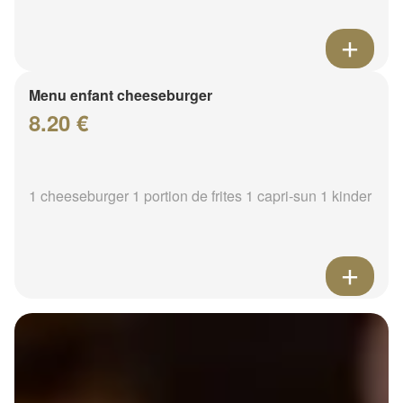
Menu enfant cheeseburger
8.20 €
1 cheeseburger 1 portion de frites 1 capri-sun 1 kinder