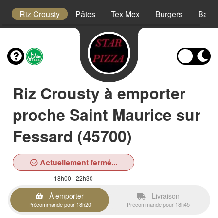
is
Riz Crousty
Pâtes
Tex Mex
Burgers
Barqu
Riz Crousty à emporter
proche Saint Maurice sur
Fessard (45700)
Actuellement fermé...
18h00 - 22h30
À emporter
Livraison
Précommande pour 18h20
Précommande pour 18h45