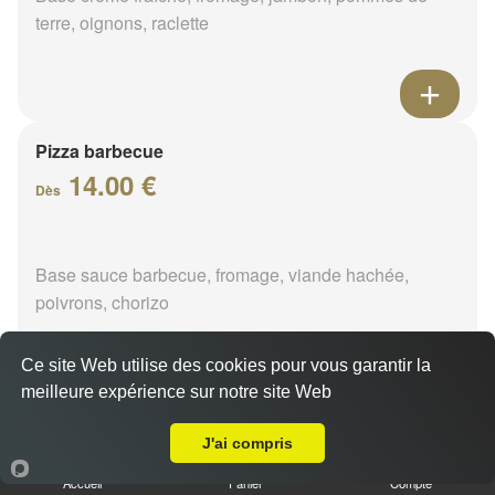
terre, oignons, raclette
Pizza barbecue
14.00 €
Dès
Base sauce barbecue, fromage, viande hachée,
poivrons, chorizo
Ce site Web utilise des cookies pour vous garantir la
meilleure expérience sur notre site Web
A Emporter sur Saint Maurice sur Fessard
Pizza cannibale
J'ai compris
14.00 €
Dès
Accueil
Panier
Compte