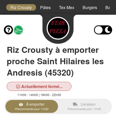
is
Riz Crousty
Pâtes
Tex Mex
Burgers
Barqu
Riz Crousty à emporter
proche Saint Hilaires les
Andresis (45320)
Actuellement fermé...
11h00 - 14h00 | 18h00 - 22h30
À emporter
Livraison
Précommande pour 11h20
Précommande pour 11h45