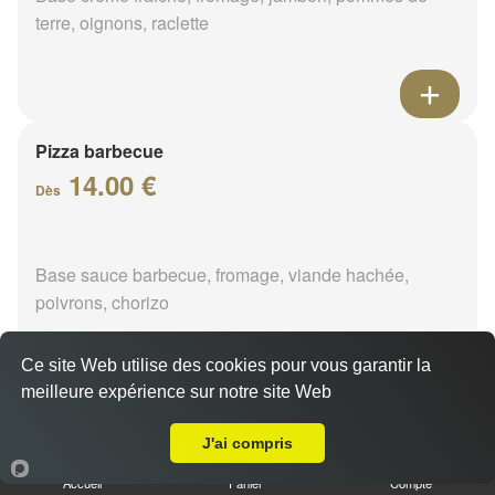
terre, oignons, raclette
Pizza barbecue
14.00 €
Dès
Base sauce barbecue, fromage, viande hachée,
poivrons, chorizo
Ce site Web utilise des cookies pour vous garantir la
meilleure expérience sur notre site Web
A Emporter sur Saint Hilaires les Andresis
Pizza cannibale
J'ai compris
14.00 €
Dès
Accueil
Panier
Compte