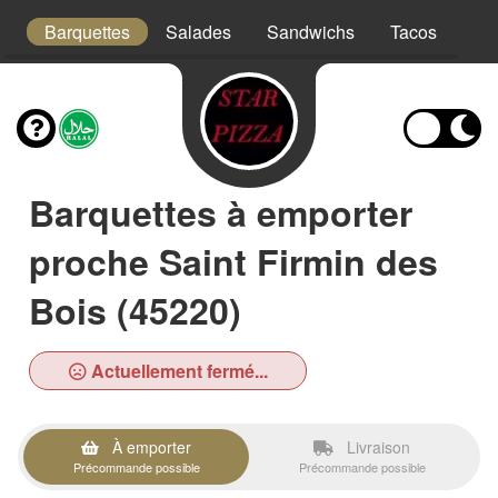
s
Barquettes
Salades
Sandwichs
Tacos
Bo
Barquettes à emporter
proche Saint Firmin des
Bois (45220)
Actuellement fermé...
À emporter
Livraison
Précommande possible
Précommande possible