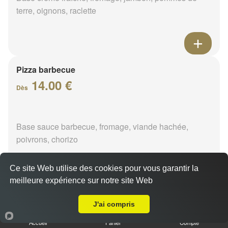
terre, oignons, raclette
Pizza barbecue
14.00 €
Dès
Base sauce barbecue, fromage, viande hachée,
poivrons, chorizo
Ce site Web utilise des cookies pour vous garantir la
meilleure expérience sur notre site Web
A Emporter sur Saint Firmin des Bois
Pizza cannibale
J'ai compris
14.00 €
Dès
Accueil
Panier
Compte